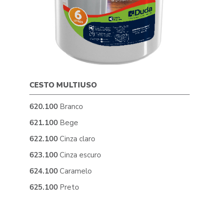
CESTO MULTIUSO
CEST
620.100
Branco
626.1
621.100
Bege
627.1
622.100
Cinza claro
628.1
623.100
Cinza escuro
629.1
624.100
Caramelo
630.1
625.100
Preto
631.1