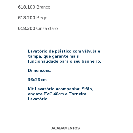
618.100
Branco
618.6
618.7
618.200
Bege
618.8
618.300
Cinza claro
Lavatório de plástico com válvula e
tampa, que garante mais
funcionalidade para o seu banheiro.
Dimensões:
36x26 cm
Kit Lavatório acompanha: Sifão,
engate PVC 40cm e Torneira
Lavatório